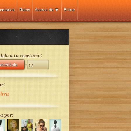
cetarios
Retos
Acerca de
Entrar
ela a tu recetario:
ecetízala
17
r:
bra
a por: