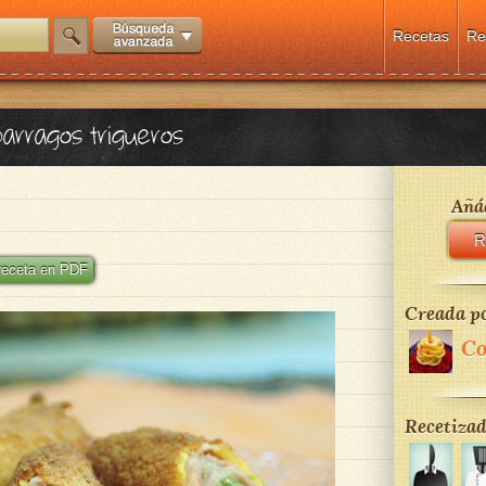
Recetas
Re
arragos trigueros
Añád
R
 receta en PDF
Creada po
Co
Recetizad