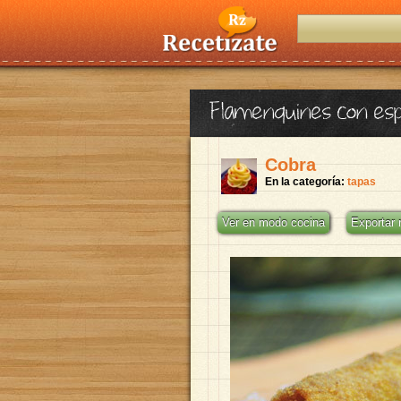
Flamenquines con esp
Cobra
En la categoría:
tapas
Ver en modo cocina
Exportar