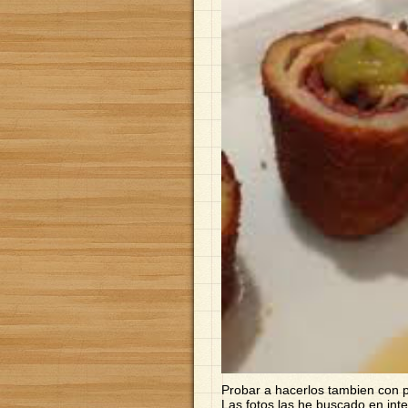
Probar a hacerlos tambien con p
Las fotos las he buscado en int