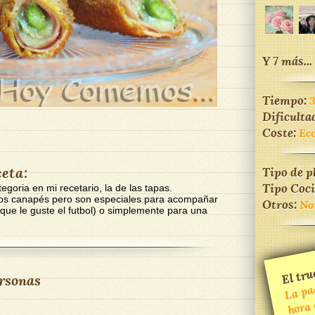
Y 7 más...
Tiempo:
Dificulta
Coste:
Ec
ceta:
Tipo de p
Tipo Coc
oria en mi recetario, la de las tapas.
os canapés pero son especiales para acompañar
Otros:
No
 que le guste el futbol) o simplemente para una
El tru
La pac
rsonas
hora 
mina