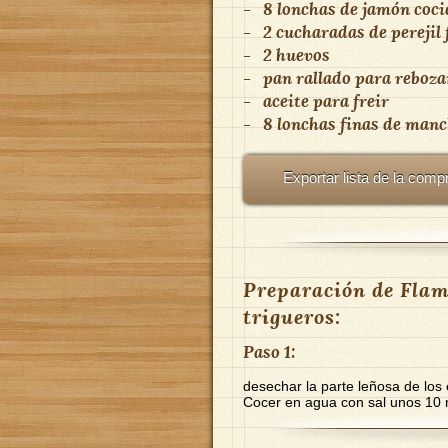
-
8 lonchas de jamón coci
-
2 cucharadas de perejil 
-
2 huevos
-
pan rallado para reboza
-
aceite para freir
-
8 lonchas finas de manc
Exportar lista de la comp
Preparación de Flam
trigueros:
Paso 1:
desechar la parte leñosa de los 
Cocer en agua con sal unos 10 m