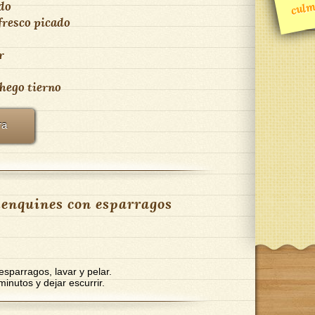
do
fresco picado
r
hego tierno
ra
enquines con esparragos
esparragos, lavar y pelar.
inutos y dejar escurrir.