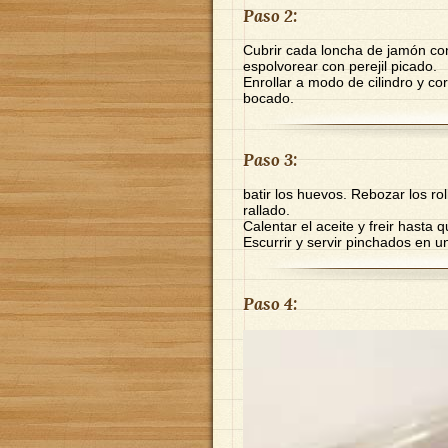
Paso 2:
Cubrir cada loncha de jamón co
espolvorear con perejil picado.
Enrollar a modo de cilindro y c
bocado.
Paso 3:
batir los huevos. Rebozar los ro
rallado.
Calentar el aceite y freir hasta
Escurrir y servir pinchados en un
Paso 4: