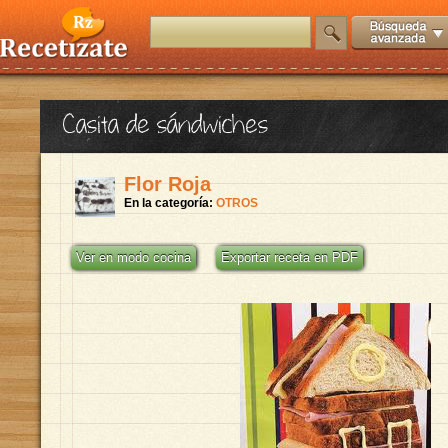
Casita de sándwiches
Flor Roja
En la categoría:
OTROS
Ver en modo cocina
Exportar receta en PDF