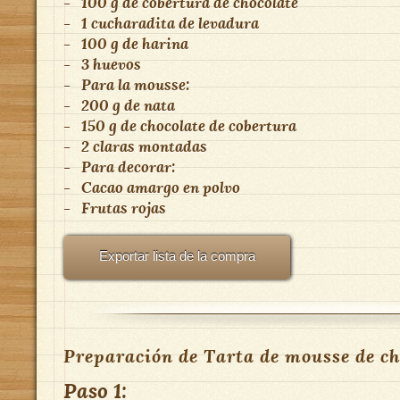
-
100 g de cobertura de chocolate
-
1 cucharadita de levadura
-
100 g de harina
-
3 huevos
-
Para la mousse:
-
200 g de nata
-
150 g de chocolate de cobertura
-
2 claras montadas
-
Para decorar:
-
Cacao amargo en polvo
-
Frutas rojas
Exportar lista de la compra
Preparación de Tarta de mousse de ch
Paso 1: