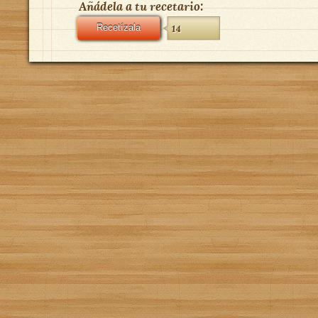
Añádela a tu recetario:
Recetízala
14