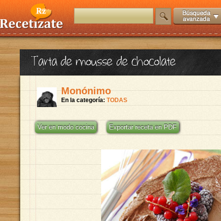
Tarta de mousse de chocolate
Monónimo
En la categoría:
TODAS
Ver en modo cocina
Exportar receta en PDF