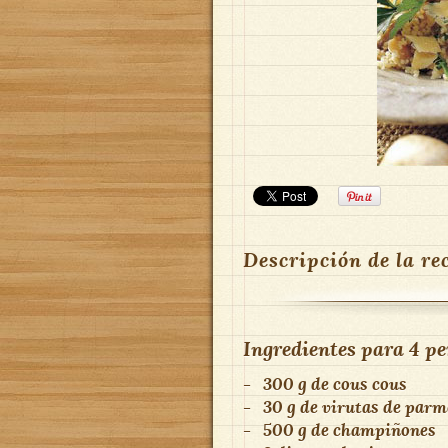
Descripción de la re
Ingredientes para
4 pe
-
300 g de cous cous
-
30 g de virutas de par
-
500 g de champiñones