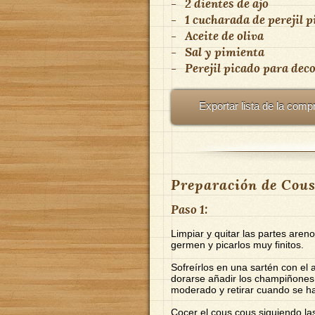
-
2 dientes de ajo
-
1 cucharada de perejil 
-
Aceite de oliva
-
Sal y pimienta
-
Perejil picado para dec
Exportar lista de la comp
Preparación de Cous
Paso 1:
Limpiar y quitar las partes areno
germen y picarlos muy finitos.
Sofreírlos en una sartén con el 
dorarse añadir los champiñones
moderado y retirar cuando se ha
Cocer el cous cous siguiendo las