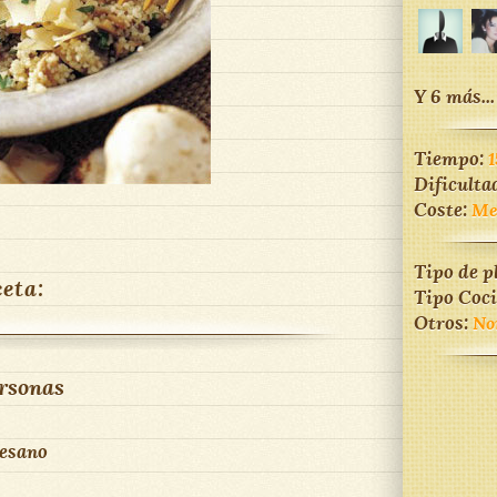
Y 6 más...
Tiempo:
1
Dificulta
Coste:
Me
Tipo de p
ceta:
Tipo Coc
Otros:
No
rsonas
mesano