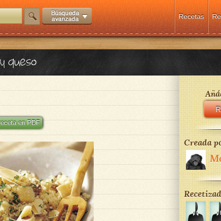
Recetas
Re
 y queso
Añád
R
 receta en PDF
Creada po
M
Recetizad