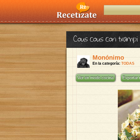
Cous cous con txampi
Monónimo
En la categoría:
TODAS
Ver en modo cocina
Exportar