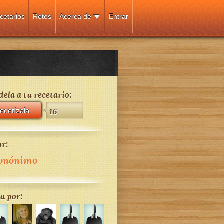
cetarios
Retos
Acerca de
Entrar
ela a tu recetario:
ecetízala
16
r:
onónimo
a por: