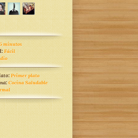
5 minutos
d:
Fácil
dio
lato:
Primer plato
ina:
Cocina Saludable
rmal