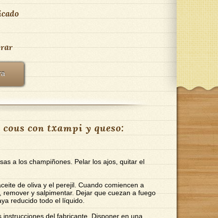
picado
orar
ra
 cous con txampi y queso:
sas a los champiñones. Pelar los ajos, quitar el
aceite de oliva y el perejil. Cuando comiencen a
, remover y salpimentar. Dejar que cuezan a fuego
ya reducido todo el líquido.
 instrucciones del fabricante. Disponer en una