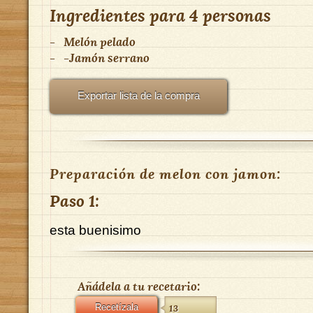
Ingredientes para
4 personas
-
Melón pelado
-
-Jamón serrano
Exportar lista de la compra
Preparación de melon con jamon:
Paso 1:
esta buenisimo
Añádela a tu recetario:
Recetízala
13