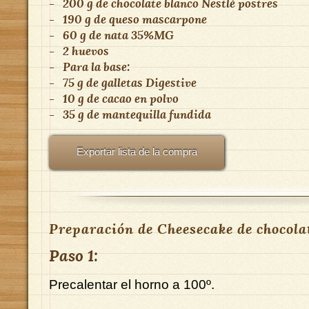
-
200 g de chocolate blanco Nestlé postres
-
190 g de queso mascarpone
-
60 g de nata 35%MG
-
2 huevos
-
Para la base:
-
75 g de galletas Digestive
-
10 g de cacao en polvo
-
35 g de mantequilla fundida
Exportar lista de la compra
Preparación de Cheesecake de chocola
Paso 1:
Precalentar el horno a 100º.