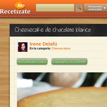
Cheesecake de chocolate blanco
Irene Delafú
En la categoría:
Cheesecakes
Ver en modo cocina
Exportar receta en PDF