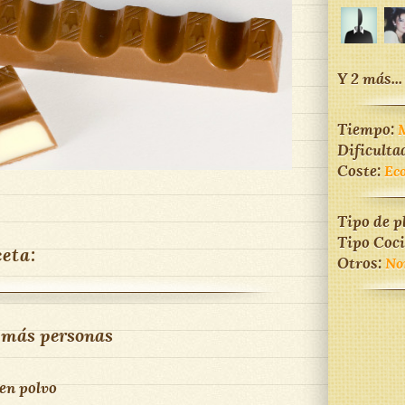
Y 2 más...
Tiempo:
M
Dificulta
Coste:
Ec
Tipo de p
Tipo Coc
ceta:
Otros:
No
 más personas
 en polvo