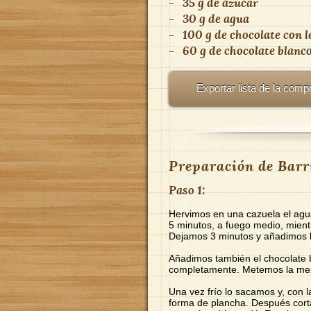
-
35 g de azúcar
-
30 g de agua
-
100 g de chocolate con l
-
60 g de chocolate blanc
Exportar lista de la comp
Preparación de Barr
Paso 1:
Hervimos en una cazuela el agua
5 minutos, a fuego medio, mient
Dejamos 3 minutos y añadimos 
Añadimos también el chocolate 
completamente. Metemos la mezcl
Una vez frío lo sacamos y, con 
forma de plancha. Después corta