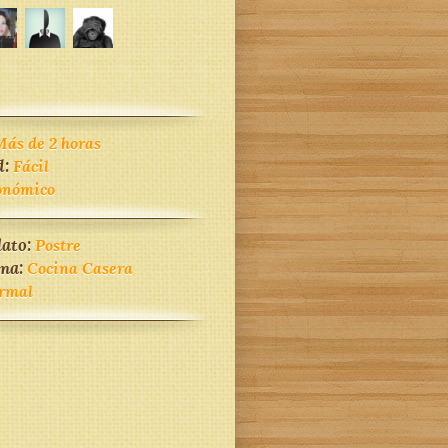
ás de 2 horas
d:
Fácil
onómico
lato:
Postre
ina:
Cocina Casera
rmal