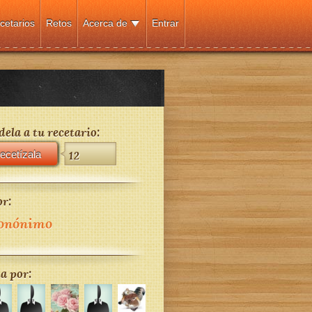
cetarios
Retos
Acerca de
Entrar
ela a tu recetario:
ecetízala
12
r:
onónimo
a por: