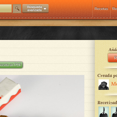
Recetas
Re
Añád
R
 receta en PDF
Creada po
M
Recetizad