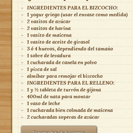
-
INGREDIENTES PARA EL BIZCOCHO:
-
1 yogur griego (usar el envase como medida)
-
2 vasitos de azúcar
-
2 vasitos de harina
-
1 vasito de maicena
-
1 vasito de aceite de girasol
-
3 ó 4 huevos, dependiendo del tamaño
-
1 sobre de levadura
-
1 cucharada de canela en polvo
-
1 pizca de sal
-
almíbar para remojar el bizcocho
-
INGREDIENTES PARA EL RELLENO:
-
1 y ½ tableta de turrón de gijona
-
400ml de nata para montar
-
1 vaso de leche
-
1 cucharada bien colmada de maicena
-
2 cucharadas soperas de azúcar
Exportar lista de la compra