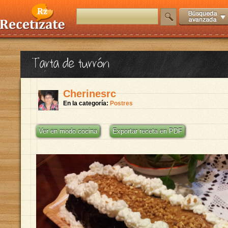
Tarta de turrón
Cherinesrc
En la categoría:
Postres
Ver en modo cocina
Exportar receta en PDF