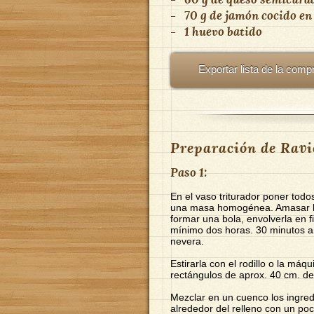
-
70 g de jamón cocido en
-
1 huevo batido
Exportar lista de la comp
Preparación de Ravio
Paso 1:
En el vaso triturador poner todos
una masa homogénea. Amasar li
formar una bola, envolverla en f
mínimo dos horas. 30 minutos an
nevera.
Estirarla con el rodillo o la má
rectángulos de aprox. 40 cm. de
Mezclar en un cuenco los ingredi
alrededor del relleno con un poc