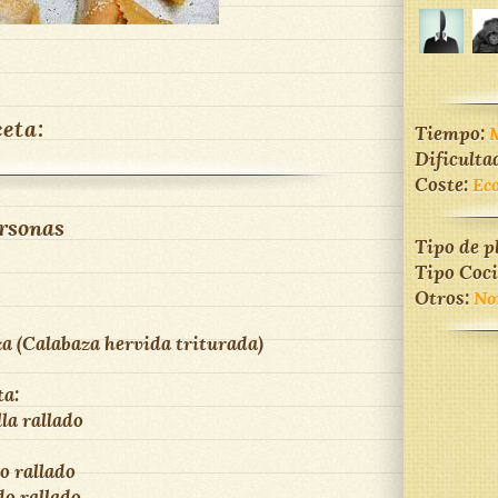
ceta:
Tiempo:
M
Dificulta
Coste:
Ec
rsonas
Tipo de p
Tipo Coc
Otros:
No
za (Calabaza hervida triturada)
ta:
la rallado
o rallado
do rallado