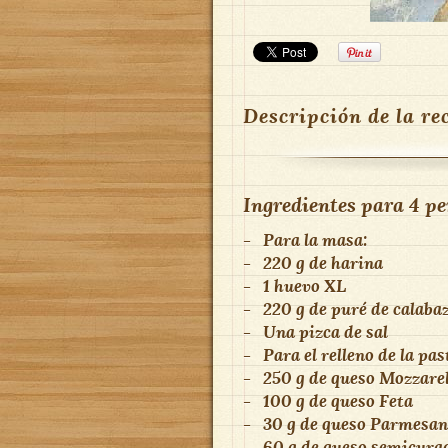
Descripción de la re
Ingredientes para
4 pe
-
Para la masa:
-
220 g de harina
-
1 huevo XL
-
220 g de puré de calaba
-
Una pizca de sal
-
Para el relleno de la pas
-
250 g de queso Mozzarel
-
100 g de queso Feta
-
30 g de queso Parmesan
-
60 g de queso semicura