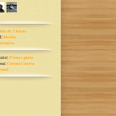
ás de 2 horas
d:
Media
onómico
lato:
Primer plato
ina:
Cocina Casera
rmal