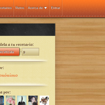
cetarios
Retos
Acerca de
Entrar
ela a tu recetario:
ecetízala
9
r:
onónimo
a por: