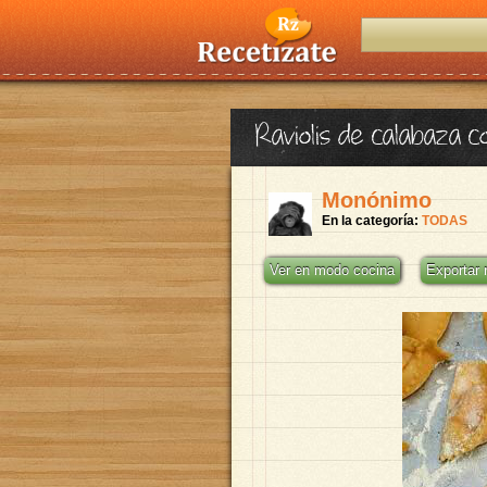
Raviolis de calabaza 
Monónimo
En la categoría:
TODAS
Ver en modo cocina
Exportar