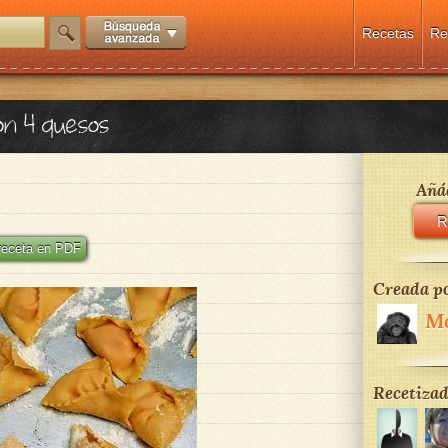
Recetas
Re
con 4 quesos
Añád
R
 receta en PDF
Creada po
M
Recetizad