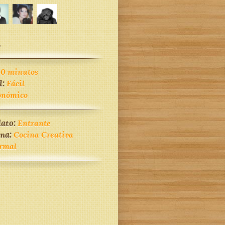
.
30 minutos
d:
Fácil
onómico
lato:
Entrante
ina:
Cocina Creativa
rmal