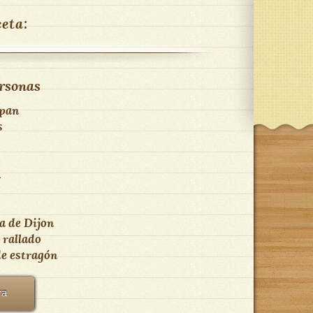
ceta:
rsonas
 pan
s
a
a de Dijon
 rallado
de estragón
ra