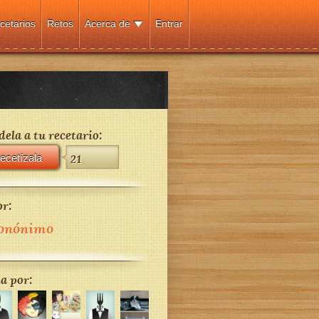
cetarios
Retos
Acerca de
Entrar
ela a tu recetario:
ecetízala
21
r:
onónimo
a por: