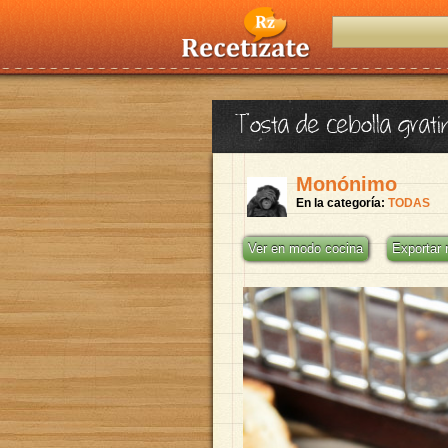
Tosta de cebolla grat
Monónimo
En la categoría:
TODAS
Ver en modo cocina
Exportar