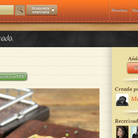
Recetas
Re
inada
Añád
R
 receta en PDF
Creada po
M
Recetizad