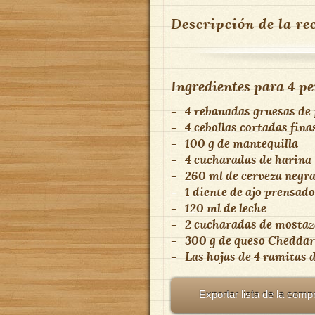
Descripción de la re
Ingredientes para
4 pe
-
4 rebanadas gruesas de
-
4 cebollas cortadas fina
-
100 g de mantequilla
-
4 cucharadas de harina
-
260 ml de cerveza negr
-
1 diente de ajo prensado
-
120 ml de leche
-
2 cucharadas de mostaz
-
300 g de queso Cheddar
-
Las hojas de 4 ramitas 
Exportar lista de la comp