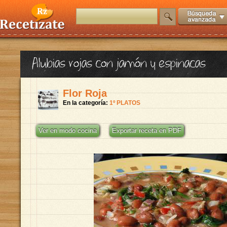
Alubias rojas con jamón y espinacas
Flor Roja
En la categoría:
1º PLATOS
Ver en modo cocina
Exportar receta en PDF