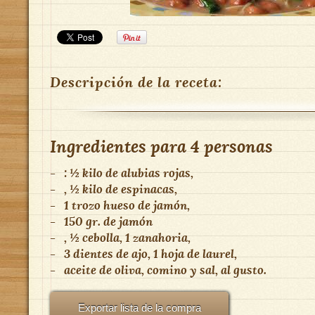
Descripción de la receta:
Ingredientes para
4 personas
-
: ½ kilo de alubias rojas,
-
, ½ kilo de espinacas,
-
1 trozo hueso de jamón,
-
150 gr. de jamón
-
, ½ cebolla, 1 zanahoria,
-
3 dientes de ajo, 1 hoja de laurel,
-
aceite de oliva, comino y sal, al gusto.
Exportar lista de la compra