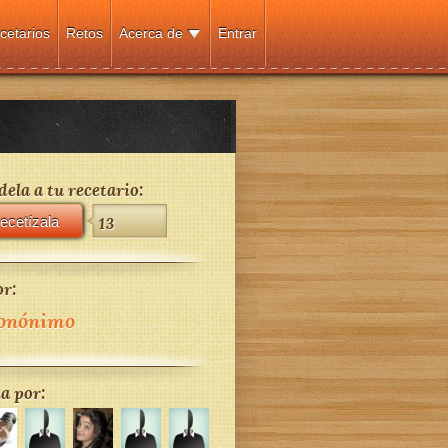
cetarios
Retos
Acerca de
Entrar
ela a tu recetario:
ecetízala
13
r:
onónimo
a por: