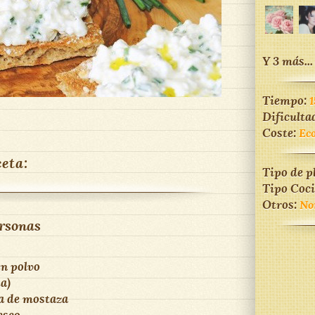
Y 3 más...
Tiempo:
1
Dificulta
Coste:
Ec
ceta:
Tipo de p
Tipo Coc
Otros:
No
rsonas
en polvo
da)
sa de mostaza
esco