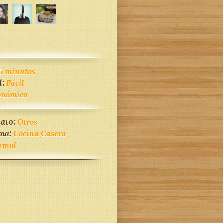
5 minutos
d:
Fácil
onómico
lato:
Otros
ina:
Cocina Casera
rmal