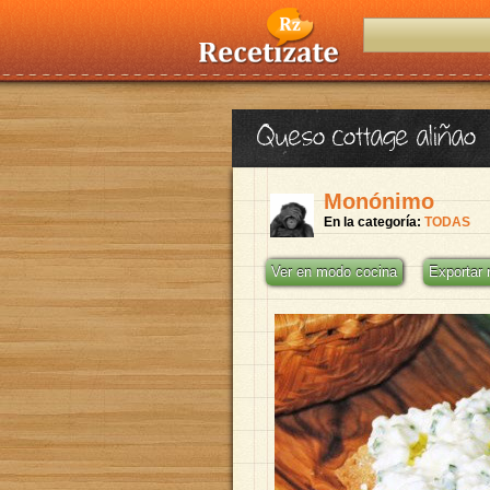
Queso cottage aliñao
Monónimo
En la categoría:
TODAS
Ver en modo cocina
Exportar