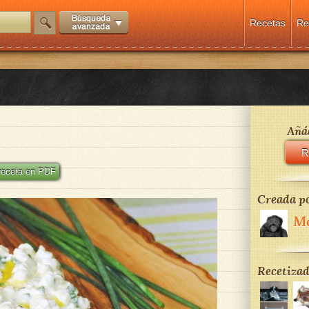
Recetas
Re
Añád
R
 receta en PDF
Creada po
M
Recetizad