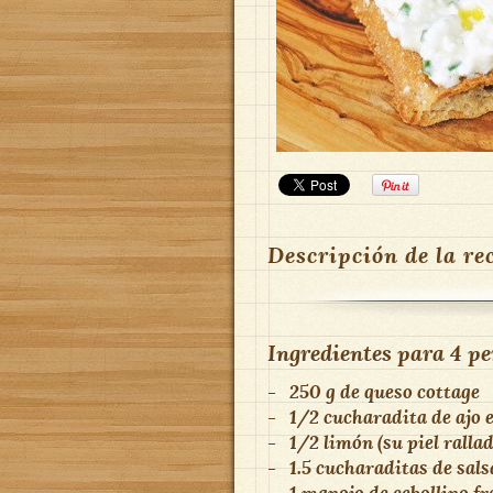
Descripción de la re
Ingredientes para
4 pe
-
250 g de queso cottage
-
1/2 cucharadita de ajo 
-
1/2 limón (su piel ralla
-
1.5 cucharaditas de sal
-
1 manojo de cebollino fr