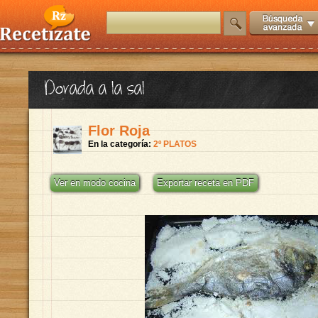
Dorada a la sal
Flor Roja
En la categoría:
2º PLATOS
Ver en modo cocina
Exportar receta en PDF