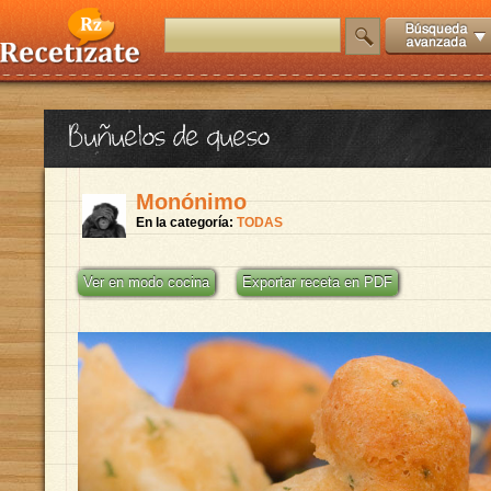
Buñuelos de queso
Monónimo
En la categoría:
TODAS
Ver en modo cocina
Exportar receta en PDF