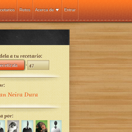
cetarios
Retos
Acerca de
Entrar
ela a tu recetario:
ecetízala
47
r:
an Neira Dura
a por: