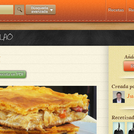
Recetas
Re
ALAO
a
Añád
a
R
 receta en PDF
Creada po
Ju
Recetizad