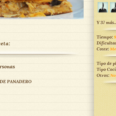
Y 37 más..
Tiempo:
ceta:
Dificulta
Coste:
Me
Tipo de p
rsonas
Tipo Coc
Otros:
No
 DE PANADERO