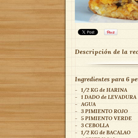
Descripción de la re
Ingredientes para
6 pe
-
1/2 KG
de
HARINA
-
1 DADO
de
LEVADURA
-
AGUA
-
3
PIMIENTO ROJO
-
5
PIMIENTO VERDE
-
3
CEBOLLA
-
1/2 KG
de
BACALAO