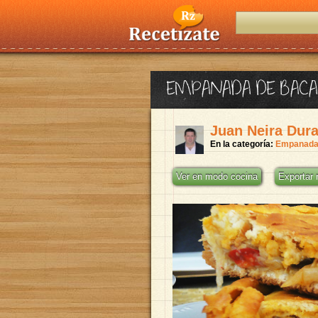
EMPANADA DE BAC
Juan Neira Dur
En la categoría:
Empanad
Ver en modo cocina
Exportar