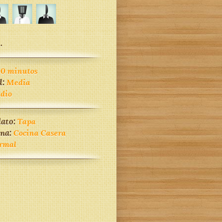
.
90 minutos
d:
Media
dio
lato:
Tapa
ina:
Cocina Casera
rmal