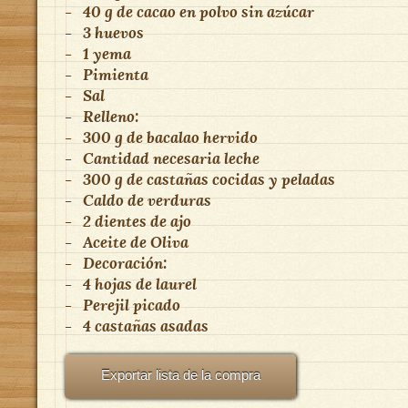
-
40 g de cacao en polvo sin azúcar
-
3 huevos
-
1 yema
-
Pimienta
-
Sal
-
Relleno:
-
300 g de bacalao hervido
-
Cantidad necesaria leche
-
300 g de castañas cocidas y peladas
-
Caldo de verduras
-
2 dientes de ajo
-
Aceite de Oliva
-
Decoración:
-
4 hojas de laurel
-
Perejil picado
-
4 castañas asadas
Exportar lista de la compra