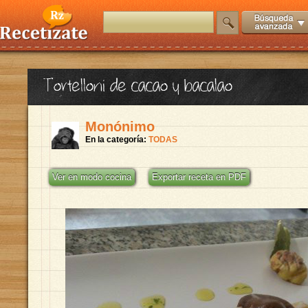
Tortelloni de cacao y bacalao
Monónimo
En la categoría:
TODAS
Ver en modo cocina
Exportar receta en PDF