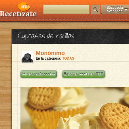
Cupcakes de natillas
Monónimo
En la categoría:
TODAS
Ver en modo cocina
Exportar receta en PDF