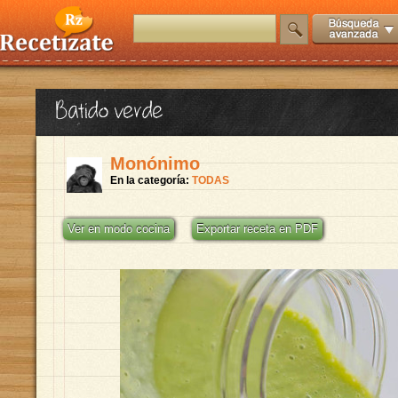
Batido verde
Monónimo
En la categoría:
TODAS
Ver en modo cocina
Exportar receta en PDF