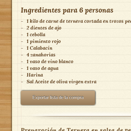
Ingredientes para
6 personas
-
1 kilo de carne de ternera cortada en trozos p
-
2 dientes de ajo
-
1 cebolla
-
1 pimiento rojo
-
1 Calabacín
-
4 zanahorias
-
1 vaso de vino blanco
-
1 vaso de agua
-
Harina
-
Sal Aceite de oliva virgen extra
Exportar lista de la compra
Preparación de Ternera en salsa de v