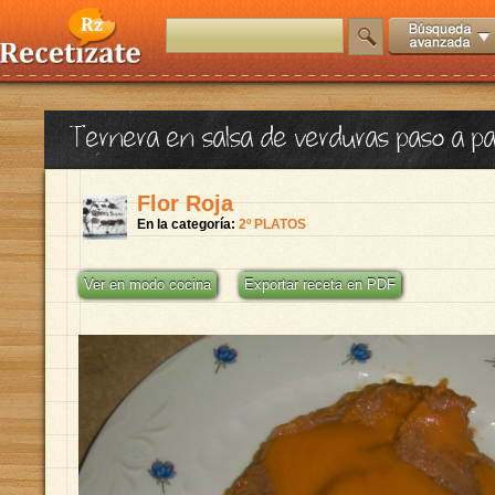
Ternera en salsa de verduras paso a p
Flor Roja
En la categoría:
2º PLATOS
Ver en modo cocina
Exportar receta en PDF