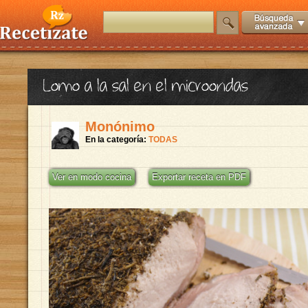
Lomo a la sal en el microondas
Monónimo
En la categoría:
TODAS
Ver en modo cocina
Exportar receta en PDF