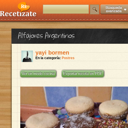
Alfajores Argentinos
yayi bormen
En la categoría:
Postres
Ver en modo cocina
Exportar receta en PDF