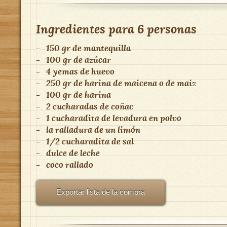
Ingredientes para
6 personas
-
150 gr de mantequilla
-
100 gr de azúcar
-
4 yemas de huevo
-
250 gr de harina de maicena o de maiz
-
100 gr de harina
-
2 cucharadas de coñac
-
1 cucharadita de levadura en polvo
-
la ralladura de un limón
-
1/2 cucharadita de sal
-
dulce de leche
-
coco rallado
Exportar lista de la compra