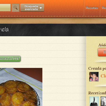
Recetas
Re
nela
Añád
R
 receta en PDF
Creada po
Ch
Recetizad