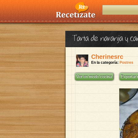
Tarta de naranja y ca
Cherinesrc
En la categoría:
Postres
Ver en modo cocina
Exportar