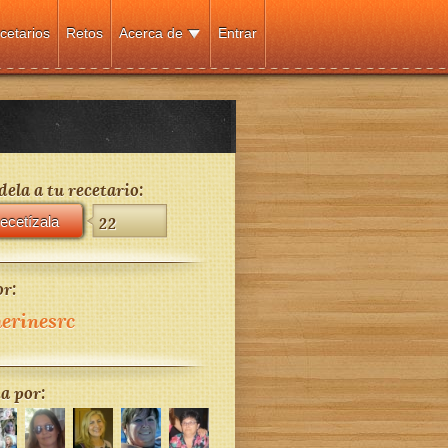
cetarios
Retos
Acerca de
Entrar
ela a tu recetario:
ecetízala
22
r:
erinesrc
a por: