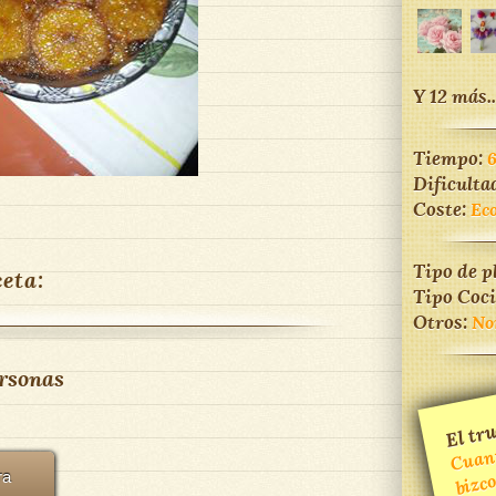
Y 12 más..
Tiempo:
Dificulta
Coste:
Ec
Tipo de p
ceta:
Tipo Coc
Otros:
No
rsonas
El tru
C
m
b
m
más
ra