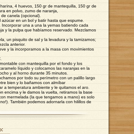
rina, 4 huevos, 150 gr de mantequilla, 150 gr de
ura en polvo, zumo de naranja,
 de canela (opcional).
l azúcar en un bol y batir hasta que espume.
. Incorporar una a una la yemas batiendo cada
ja y la pulpa que habíamos reservado. Mezclamos
a, un pisquito de sal y la levadura y la tamizamos;
zcla anterior.
ieve y la incorporamos a la masa con movimientos
.
ontable con mantequilla por el fondo y los
caramelo líquido y colocamos las naranjas en la
ocho y al horno durante 35 minutos.
nchamos por todo su perímetro con un palillo largo
netre bien y lo bañamos con almíbar
r a temperatura ambiente y le quitamos el aro.
n encima y le damos la vuelta, retiramos la base
con mermelada (la que tengamos a mano) es solo
(o no!). También podemos adornarla con hilillos de
o: