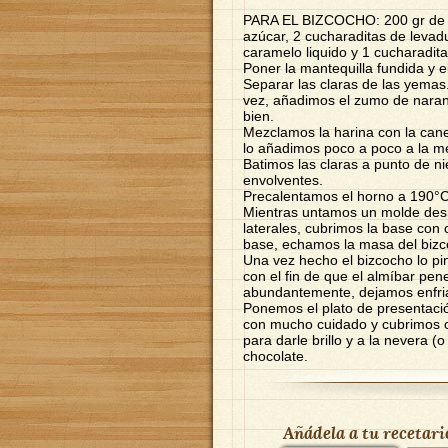
PARA EL BIZCOCHO: 200 gr de ha
azúcar, 2 cucharaditas de levad
caramelo liquido y 1 cucharadita
Poner la mantequilla fundida y e
Separar las claras de las yemas
vez, añadimos el zumo de naran
bien.
Mezclamos la harina con la canel
lo añadimos poco a poco a la me
Batimos las claras a punto de n
envolventes.
Precalentamos el horno a 190°C
Mientras untamos un molde desm
laterales, cubrimos la base con 
base, echamos la masa del bizc
Una vez hecho el bizcocho lo pi
con el fin de que el almíbar pe
abundantemente, dejamos enfria
Ponemos el plato de presentació
con mucho cuidado y cubrimos 
para darle brillo y a la nevera 
chocolate.
Añádela a tu recetari