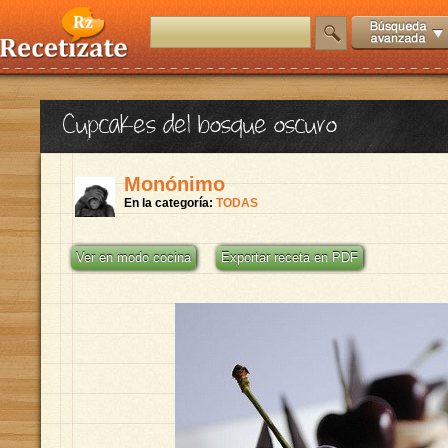
Cupcakes del bosque oscuro
Monónimo
En la categoría:
TODAS
Ver en modo cocina
Exportar receta en PDF