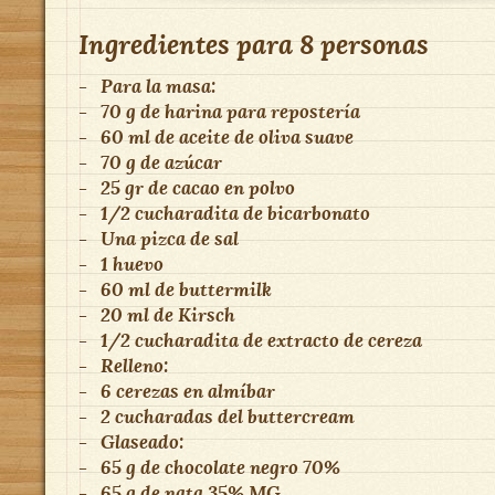
Ingredientes para
8 personas
-
Para la masa:
-
70 g de harina para repostería
-
60 ml de aceite de oliva suave
-
70 g de azúcar
-
25 gr de cacao en polvo
-
1/2 cucharadita de bicarbonato
-
Una pizca de sal
-
1 huevo
-
60 ml de buttermilk
-
20 ml de Kirsch
-
1/2 cucharadita de extracto de cereza
-
Relleno:
-
6 cerezas en almíbar
-
2 cucharadas del buttercream
-
Glaseado:
-
65 g de chocolate negro 70%
-
65 g de nata 35% MG