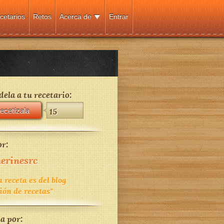
cetarios
Retos
Acerca de
Entrar
ela a tu recetario:
ecetízala
15
r:
erinesrc
 receta es del blog
ón de recetas"
a por: