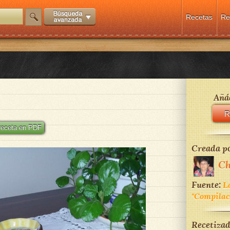
Recetas
Re
Añád
R
 receta en PDF
Creada po
Ch
Fuente:
La
"Compilaci
Recetizad