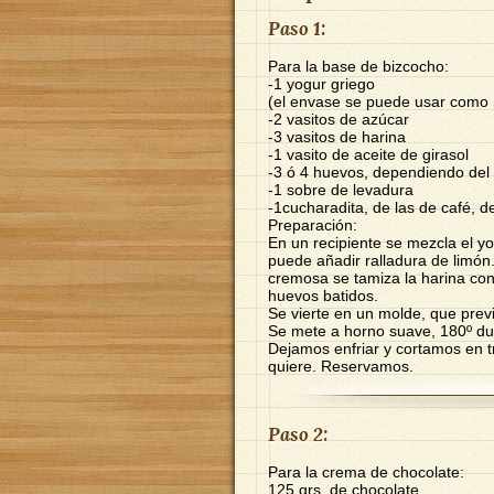
Paso 1:
Para la base de bizcocho:
-1 yogur griego
(el envase se puede usar como
-2 vasitos de azúcar
-3 vasitos de harina
-1 vasito de aceite de girasol
-3 ó 4 huevos, dependiendo de
-1 sobre de levadura
-1cucharadita, de las de café, d
Preparación:
En un recipiente se mezcla el yo
puede añadir ralladura de limón
cremosa se tamiza la harina con
huevos batidos.
Se vierte en un molde, que pre
Se mete a horno suave, 180º du
Dejamos enfriar y cortamos en t
quiere. Reservamos.
Paso 2:
Para la crema de chocolate:
125 grs. de chocolate.