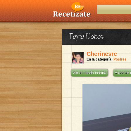
Tarta Dobos
Cherinesrc
En la categoría:
Postres
Ver en modo cocina
Exportar