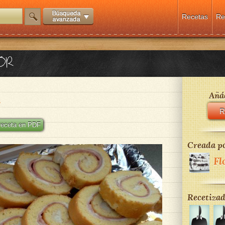
Recetas
Re
OR
Añád
S
R
 receta en PDF
Creada po
Fl
Recetizad