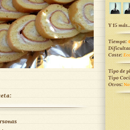
Y 15 más..
Tiempo:
Dificulta
Coste:
Ec
Tipo de p
Tipo Coc
Otros:
No
ceta:
rsonas