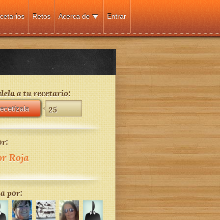
cetarios
Retos
Acerca de
Entrar
ela a tu recetario:
ecetízala
25
r:
or Roja
a por: