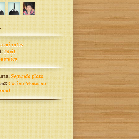
.
45 minutos
d:
Fácil
onómico
lato:
Segundo plato
ina:
Cocina Moderna
rmal