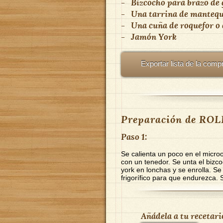
-
Bizcocho para brazo de 
-
Una tarrina de mantequ
-
Una cuña de roquefor o 
-
Jamón York
Exportar lista de la comp
Preparación de RO
Paso 1:
Se calienta un poco en el micro
con un tenedor. Se unta el bizc
york en lonchas y se enrolla. Se
frigorífico para que endurezca. S
Añádela a tu recetari