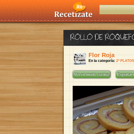
ROLLO DE ROQUEF
Flor Roja
En la categoría:
2º PLATO
Ver en modo cocina
Exportar