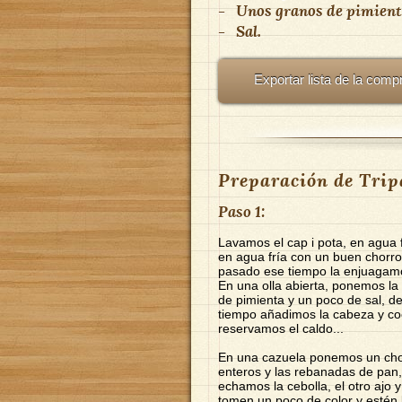
-
Unos granos de pimient
-
Sal.
Exportar lista de la comp
Preparación de Tripa
Paso 1:
Lavamos el cap i pota, en agua 
en agua fría con un buen chorr
pasado ese tiempo la enjuagamos
En una olla abierta, ponemos la t
de pimienta y un poco de sal, d
tiempo añadimos la cabeza y c
reservamos el caldo...
En una cazuela ponemos un chorr
enteros y las rebanadas de pan
echamos la cebolla, el otro ajo 
tomen un poco de color y estén b