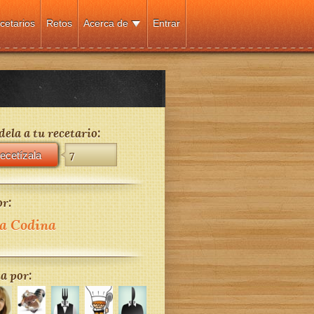
cetarios
Retos
Acerca de
Entrar
ela a tu recetario:
ecetízala
7
r:
a Codina
a por: