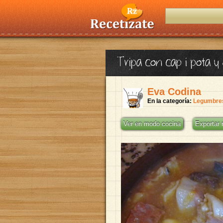
Tripa con cap i pota 
Eva Codina
En la categoría:
Legumbre
Ver en modo cocina
Exportar