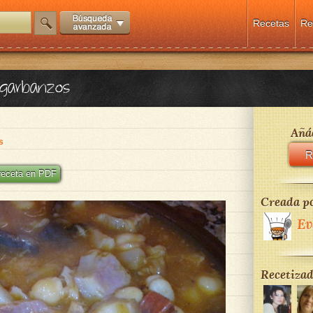
Recetas
Re
y garbanzos
Añád
s
R
 receta en PDF
Creada po
Ev
Recetizad