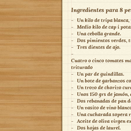
Ingredientes para
8 pe
-
Un kilo de tripa blanca,
-
Medio kilo de cap i pota
-
Una cebolla grande.
-
Dos pimientos verdes, ti
-
Tres dientes de ajo.
-
Cuatro o cinco tomates ma
triturado
-
Un par de guindillas.
-
Un bote de garbanzos co
-
Un trozo de chorizo cur
-
Unos 150 grs de jamón, 
-
Dos rebanadas de pan de
-
Un vasito de vino blanc
-
Una cucharada sopera r
-
Aceite de oliva virgen e
-
Dos hojas de laurel.