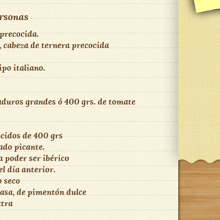
rsonas
 precocida.
, cabeza de ternera precocida
po italiano.
duros grandes ó 400 grs. de tomate
cidos de 400 grs
ado picante.
a poder ser ibérico
l día anterior.
o seco
asa, de pimentón dulce
xtra