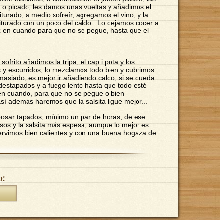
as o picado, les damos unas vueltas y añadimos el
iturado, a medio sofreír, agregamos el vino, y la
iturado con un poco del caldo...Lo dejamos cocer a
z en cuando para que no se pegue, hasta que el
frito añadimos la tripa, el cap i pota y los
 y escurridos, lo mezclamos todo bien y cubrimos
emasiado, es mejor ir añadiendo caldo, si se queda
destapados y a fuego lento hasta que todo esté
en cuando, para que no se pegue o bien
sí además haremos que la salsita ligue mejor...
osar tapados, mínimo un par de horas, de ese
s y la salsita más espesa, aunque lo mejor es
Servimos bien calientes y con una buena hogaza de
o: