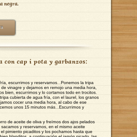
a negra.
ra
 con cap i pota y garbanzos:
fría, escurrimos y reservamos...Ponemos la tripa
o de vinagre y dejamos en remojo una media hora,
 bien, escurrimos y lo cortamos todo en trocitos.
ripa cubierta de agua fría, con el laurel, los granos
ejamos cocer una media hora, al cabo de ese
ocemos unos 15 minutos más...Escurrimos y
o de aceite de oliva y freímos dos ajos pelados
, sacamos y reservamos, en el mismo aceite
y el pimiento picaditos y los pochamos hasta que
ien blanditos, a continuación el jamón picado, las