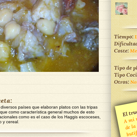
Tiempo:
1
Dificulta
Coste:
Me
Tipo de p
Tipo Coc
Otros:
No
ceta:
El tru
iversos países que elaboran platos con las tripas
me gu
 que como característica general muchos de esto
nacionales como es el caso de los Haggis escoceses,
de la
 y cereal.
buti