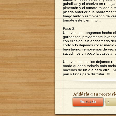
guindillas y el chorizo en rodaj
pimentón y el tomate rallado o tr
picada anterior que habremos tr
fuego lento y removiendo de ve
tomate esté bien frito...
Paso 2:
Una vez que tengamos hecho el so
garbanzos, previamente lavados
con el caldo, sin encharcarlo d
corto y lo dejamos cocer medio 
bien tierno, removemos de vez 
sacudimos un poco la cazuela, a
Una vez hechos los dejamos rep
modo quedan todavía más meloso
hacerlos de un día para otro...
pan y listos para disfrutar...!!!
Añádela a tu recetari
Recetízala
7