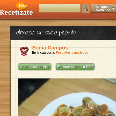
almejas en salsa picante
Sonia Campos
En la categoría:
Pescados y mariscos
Ver en modo cocina
Exportar receta en PDF