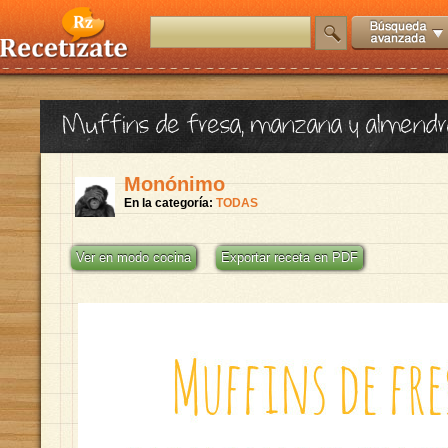
Muffins de fresa, manzana y almendra
Monónimo
En la categoría:
TODAS
Ver en modo cocina
Exportar receta en PDF