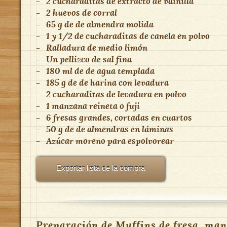
-
2
cucharaditas de extracto de vainilla
-
2
huevos de corral
-
65 g
de
de almendra molida
-
1 y 1/2
de
cucharaditas de canela en polvo
-
Ralladura de medio limón
-
Un pellizco de sal fina
-
180 ml
de
de agua templada
-
185 g
de
de harina con levadura
-
2
cucharaditas de levadura en polvo
-
1
manzana reineta o fuji
-
6
fresas grandes, cortadas en cuartos
-
50 g
de
de almendras en láminas
-
Azúcar moreno para espolvorear
Exportar lista de la compra
Preparación de Muffins de fresa, ma