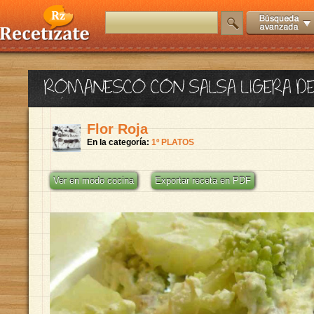
ROMANESCO CON SALSA LIGERA D
Flor Roja
En la categoría:
1º PLATOS
Ver en modo cocina
Exportar receta en PDF