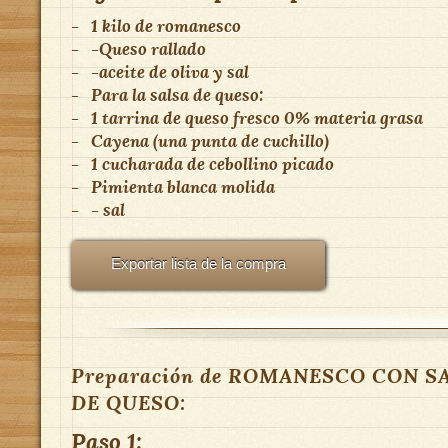
-
1 kilo de romanesco
-
-Queso rallado
-
-aceite de oliva y sal
-
Para la salsa de queso:
-
1 tarrina de queso fresco 0% materia grasa
-
Cayena (una punta de cuchillo)
-
1 cucharada de cebollino picado
-
Pimienta blanca molida
-
- sal
Exportar lista de la compra
Preparación de ROMANESCO CON S
DE QUESO:
Paso 1: