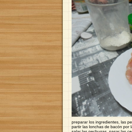
preparar los ingredientes, las p
partir las lonchas de bacón por l
salar las pechugas. pasar las ce