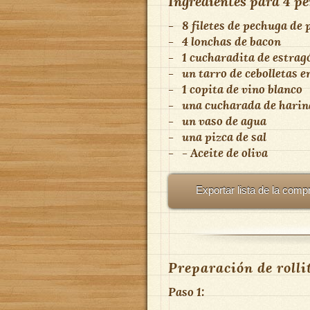
Ingredientes para
4 pe
-
8 filetes de pechuga de 
-
4 lonchas de bacon
-
1 cucharadita de estrag
-
un tarro
de
cebolletas e
-
1 copita de vino blanco
-
una cucharada
de
harin
-
un vaso de agua
-
una pizca
de
sal
-
- Aceite de oliva
Exportar lista de la comp
Preparación de rollit
Paso 1: