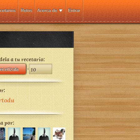
cetarios
Retos
Acerca de
Entrar
ela a tu recetario:
ecetízala
10
r:
rtodu
a por: