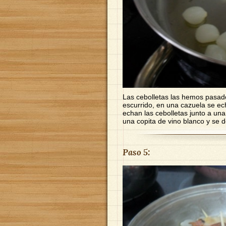
Las cebolletas las hemos pasado
escurrido, en una cazuela se ec
echan las cebolletas junto a un
una copita de vino blanco y se 
Paso 5: