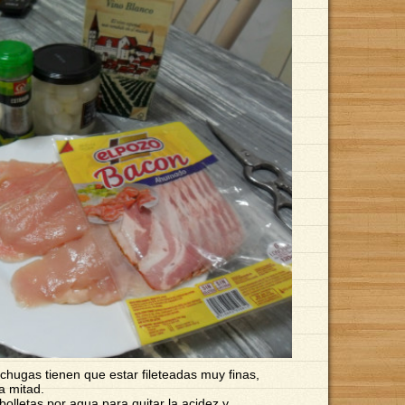
echugas tienen que estar fileteadas muy finas,
a mitad.
bolletas por agua para quitar la acidez y