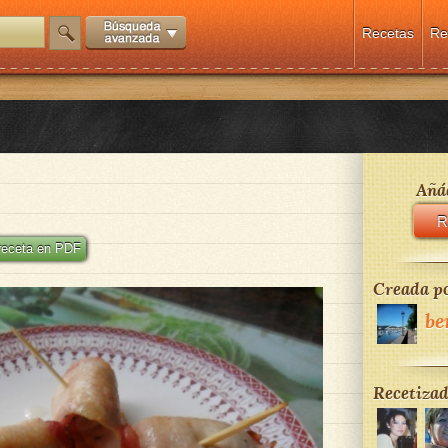
Recetas
Re
Añád
R
 receta en PDF
Creada po
be
Recetizad