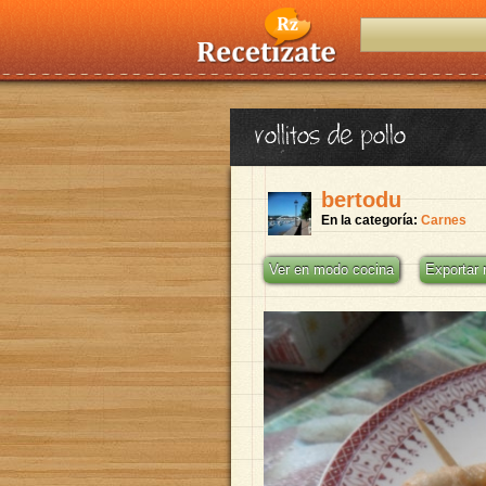
rollitos de pollo
bertodu
En la categoría:
Carnes
Ver en modo cocina
Exportar