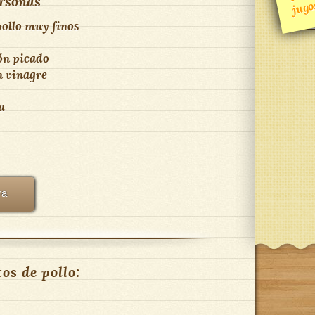
rsonas
jugo
pollo muy finos
ón picado
n vinagre
a
ra
os de pollo: