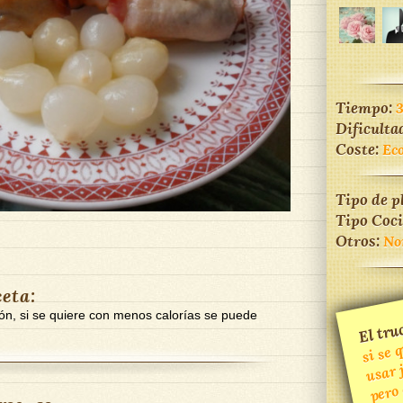
Tiempo:
Dificulta
Coste:
Ec
Tipo de p
Tipo Coc
Otros:
No
ceta:
El truc
ón, si se quiere con menos calorías se puede
me
u
pero
si
món 