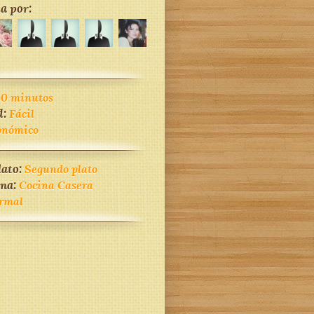
a por:
60 minutos
d:
Fácil
onómico
lato:
Segundo plato
ina:
Cocina Casera
rmal