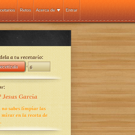
cetarios
Retos
Acerca de
Entrar
ela a tu recetario:
ecetízala
6
r:
 Jesus Garcia
i no sabes limpiar las
 mirar en la receta de
.