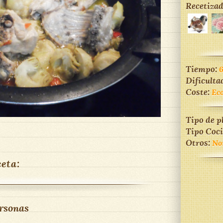
Recetizad
Tiempo:
Dificulta
Coste:
Ec
Tipo de p
Tipo Coc
Otros:
No
ceta:
rsonas