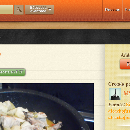
Recetas
Re
s
a
Añád
R
 receta en PDF
Creada po
Mª
Fuente:
S
alcachofas
alcachofas