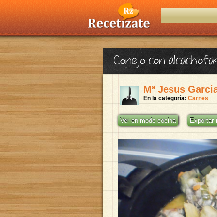
Conejo con alcachofa
Mª Jesus Garci
En la categoría:
Carnes
Ver en modo cocina
Exportar