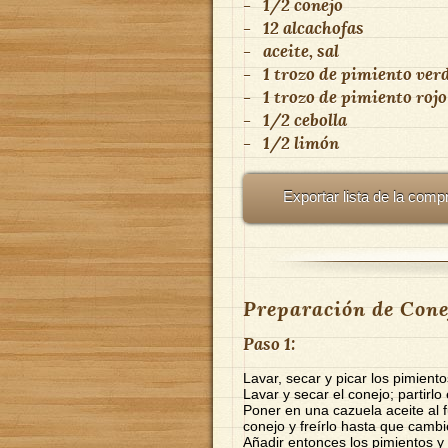
-
1/2 conejo
-
12 alcachofas
-
aceite, sal
-
1 trozo de pimiento ver
-
1 trozo de pimiento rojo
-
1/2 cebolla
-
1/2 limón
Exportar lista de la comp
Preparación de Cone
Paso 1:
Lavar, secar y picar los pimiento
Lavar y secar el conejo; partirlo
Poner en una cazuela aceite al 
conejo y freírlo hasta que cambi
Añadir entonces los pimientos y