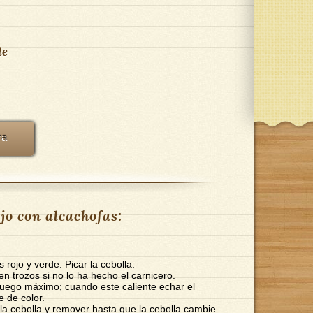
de
ra
jo con alcachofas:
s rojo y verde. Picar la cebolla.
 en trozos si no lo ha hecho el carnicero.
fuego máximo; cuando este caliente echar el
e de color.
 la cebolla y remover hasta que la cebolla cambie