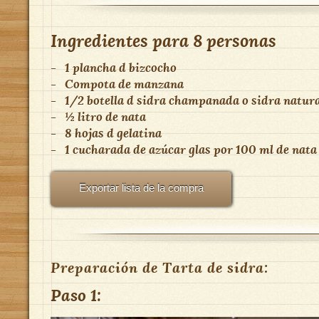
Ingredientes para
8 personas
-
1 plancha d bizcocho
-
Compota de manzana
-
1/2 botella d sidra champanada o sidra natur
-
½ litro de nata
-
8 hojas d gelatina
-
1 cucharada de azúcar glas por 100 ml de nata
Exportar lista de la compra
Preparación de Tarta de sidra:
Paso 1: