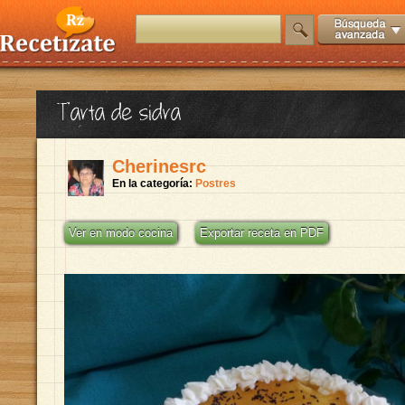
Tarta de sidra
Cherinesrc
En la categoría:
Postres
Ver en modo cocina
Exportar receta en PDF