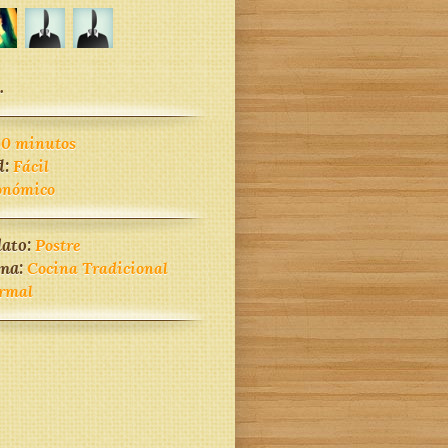
.
60 minutos
d:
Fácil
onómico
lato:
Postre
ina:
Cocina Tradicional
rmal