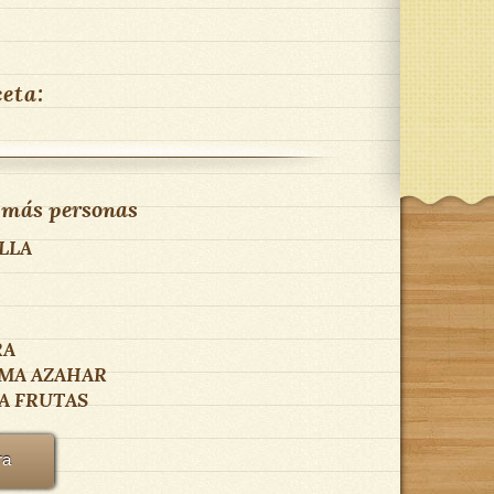
ceta:
 más personas
LLA
RA
MA AZAHAR
A FRUTAS
ra