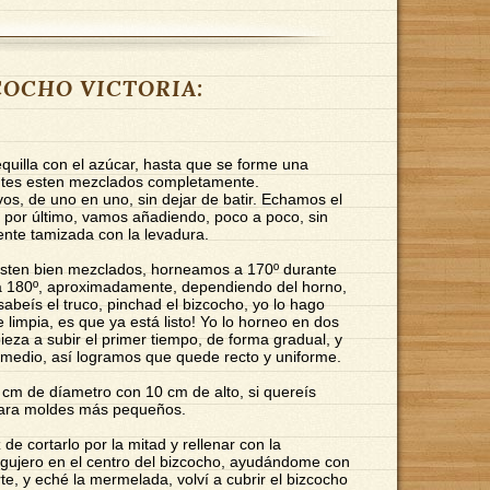
ZCOCHO VICTORIA:
equilla con el azúcar, hasta que se forme una
ntes esten mezclados completamente.
s, de uno en uno, sin dejar de batir. Echamos el
por último, vamos añadiendo, poco a poco, sin
mente tamizada con la levadura.
esten bien mezclados, horneamos a 170º durante
 a 180º, aproximadamente, dependiendo del horno,
abeís el truco, pinchad el bizcocho, yo lo hago
 limpia, es que ya está listo! Yo lo horneo en dos
ieza a subir el primer tiempo, de forma gradual, y
l medio, así logramos que quede recto y uniforme.
cm de díametro con 10 cm de alto, si quereís
 para moldes más pequeños.
de cortarlo por la mitad y rellenar con la
agujero en el centro del bizcocho, ayudándome con
rte, y eché la mermelada, volví a cubrir el bizcocho