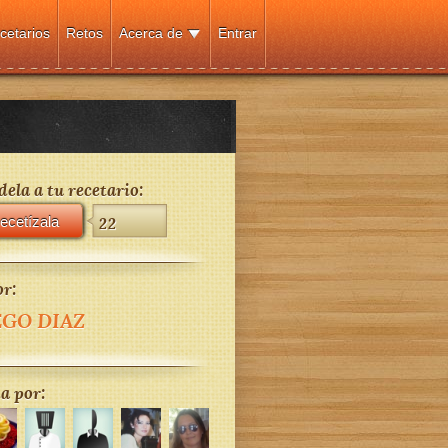
cetarios
Retos
Acerca de
Entrar
ela a tu recetario:
ecetízala
22
r:
EGO DIAZ
a por: