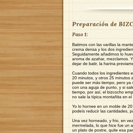
Preparación de BI
Paso 1:
Batimos con las varillas la mant
crema densa y los dos ingredie
Seguidamente añadimos lo huevo
aroma de azahar, mezclamos. Y 
dejar de batir, la harina previa
Cuando todos los ingredientes 
20 minutos, y otros 25 minutos
puede ser más tiempo, pero ya s
con una aguja de punto, y si sale
tiempo, por así, el bizcocho emp
no sale la típica montañita en e
Yo lo hornee en un molde de 20 
podeís reducir las cantidades,
Una vez horneado, y frio, en vez 
mermelada, lo que hice fue un 
un plato de postre, quite esa pa