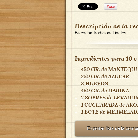
Descripción de la re
Bizcocho tradicional inglés
Ingredientes para
10 o
-
450 GR.
de
MANTEQUI
-
250 GR.
de
AZUCAR
-
8
HUEVOS
-
450 GR.
de
HARINA
-
2 SOBRES
de
LEVADU
-
1 CUCHARADA
de
ARO
-
1 BOTE
de
MERMELAD
Exportar lista de la comp