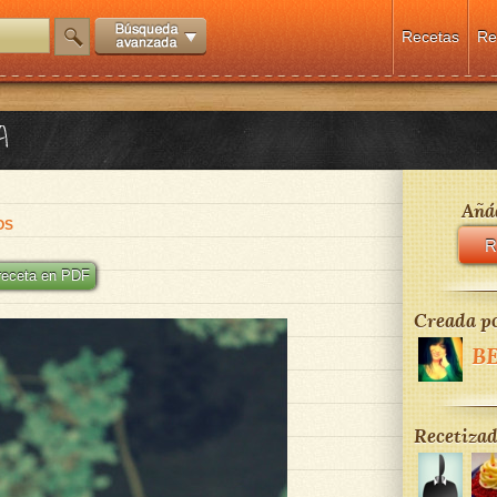
Recetas
Re
A
Añád
OS
R
 receta en PDF
Creada po
B
Recetizad