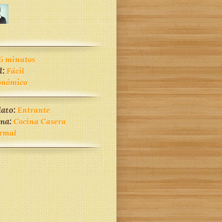
5 minutos
d:
Fácil
onómico
lato:
Entrante
ina:
Cocina Casera
rmal