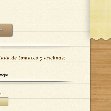
ra
lada de tomates y anchoas:
mejor
o: