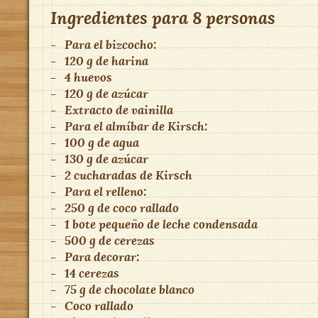
Ingredientes para
8 personas
-
Para el bizcocho:
-
120 g de harina
-
4 huevos
-
120 g de azúcar
-
Extracto de vainilla
-
Para el almíbar de Kirsch:
-
100 g de agua
-
130 g de azúcar
-
2 cucharadas de Kirsch
-
Para el relleno:
-
250 g de coco rallado
-
1 bote pequeño de leche condensada
-
500 g de cerezas
-
Para decorar:
-
14 cerezas
-
75 g de chocolate blanco
-
Coco rallado