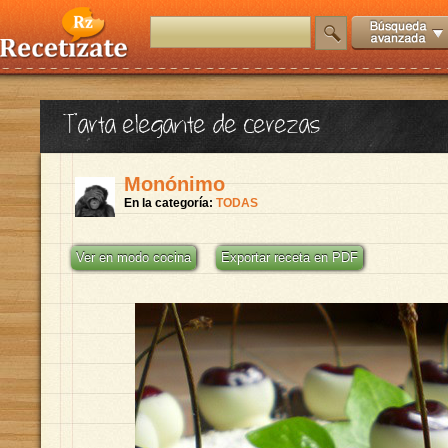
Tarta elegante de cerezas
Monónimo
En la categoría:
TODAS
Ver en modo cocina
Exportar receta en PDF