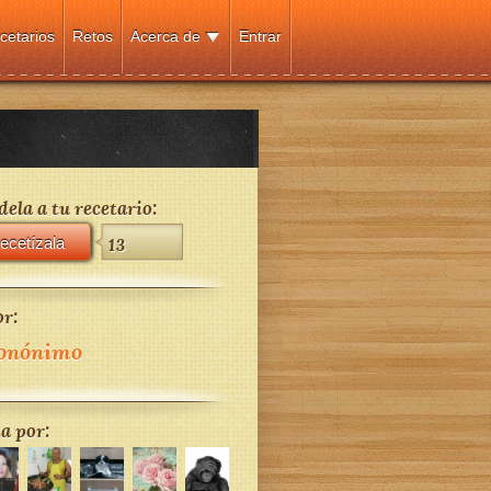
cetarios
Retos
Acerca de
Entrar
ela a tu recetario:
ecetízala
13
r:
onónimo
a por: