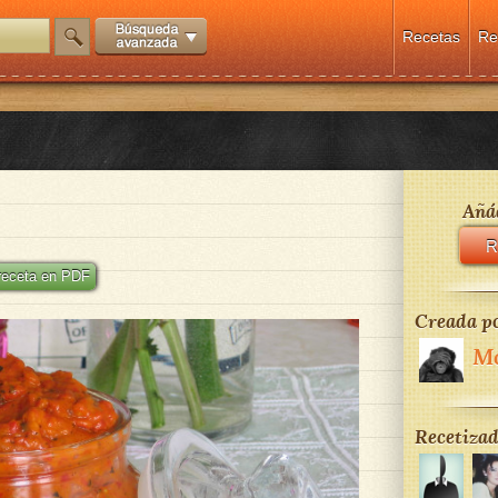
Recetas
Re
Añád
R
 receta en PDF
Creada po
M
Recetizad