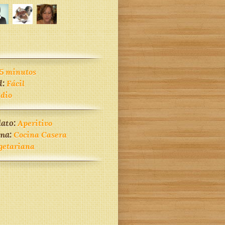
5 minutos
d:
Fácil
dio
lato:
Aperitivo
ina:
Cocina Casera
getariana