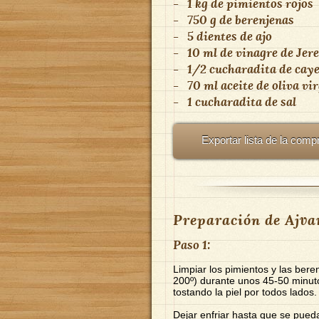
-
1 kg de pimientos rojos
-
750 g de berenjenas
-
5 dientes de ajo
-
10 ml de vinagre de Jer
-
1/2 cucharadita de cay
-
70 ml aceite de oliva vi
-
1 cucharadita de sal
Exportar lista de la comp
Preparación de Ajva
Paso 1:
Limpiar los pimientos y las bere
200º) durante unos 45-50 minuto
tostando la piel por todos lados.
Dejar enfriar hasta que se puedan