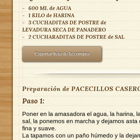
-
600 MI.
de
AGUA
-
1 KILO
de
HARINA
-
3 CUCHADITAS DE POSTRE
de
LEVADURA SECA DE PANADERO
-
2 CUCHARADITAS DE POSTRE
de
SAL
Exportar lista de la compra
Preparación de PACECILLOS CASER
Paso 1:
Poner en la amasadora el agua, la harina, la
sal, la ponemos en marcha y dejamos asta 
fina y suave.
La tapamos con un paño húmedo y la deja