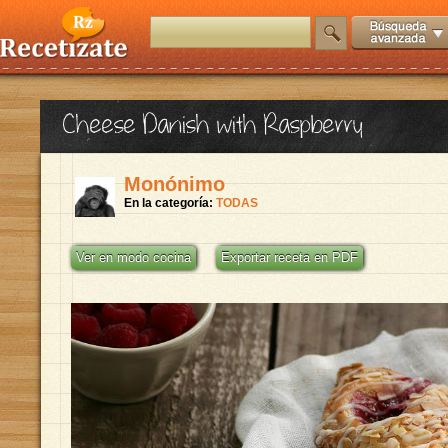
Cheese Danish with Raspberry
Monónimo
En la categoría:
TODAS
Ver en modo cocina
Exportar receta en PDF