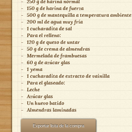
-
250 g de harina normal
-
150 g de harina de fuerza
-
500 g de mantequilla a temperatura ambiente
-
200 ml de agua muy fría
-
1 cucharadita de sal
-
Para el relleno:
-
120 g de queso de untar
-
50 g de crema de almendras
-
Mermelada de frambuesas
-
60 g de azúcar glas
-
1 yema
-
1 cucharadita de extracto de vainilla
-
Para el glaseado:
-
Leche
-
Azúcar glas
-
Un huevo batido
-
Almendras laminadas
Exportar lista de la compra