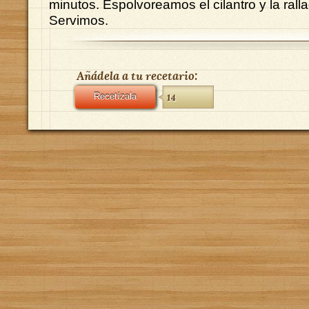
minutos. Espolvoreamos el cilantro y la rall
Servimos.
Añádela a tu recetario:
Recetízala
14