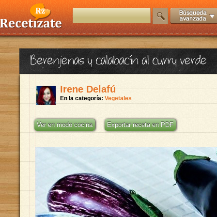
Berenjenas y calabacín al curry verde
Irene Delafú
En la categoría:
Vegetales
Ver en modo cocina
Exportar receta en PDF