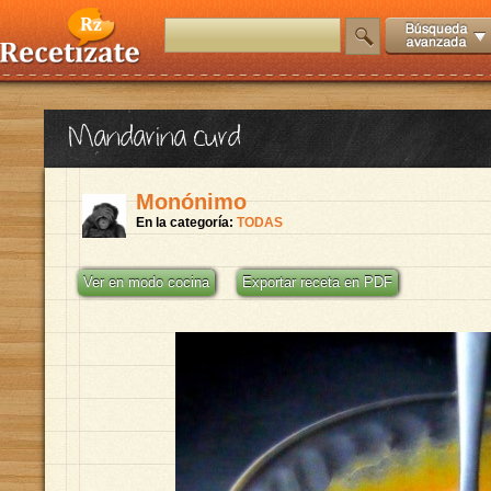
Mandarina curd
Monónimo
En la categoría:
TODAS
Ver en modo cocina
Exportar receta en PDF