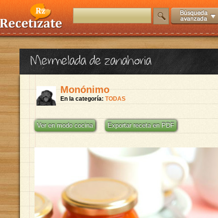
Mermelada de zanahoria
Monónimo
En la categoría:
TODAS
Ver en modo cocina
Exportar receta en PDF