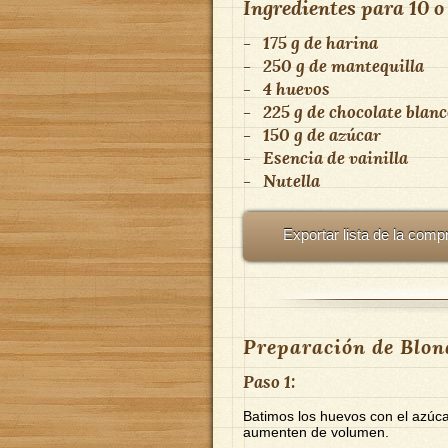
Ingredientes para
10 o
-
175 g de harina
-
250 g de mantequilla
-
4 huevos
-
225 g de chocolate blan
-
150 g de azúcar
-
Esencia de vainilla
-
Nutella
Exportar lista de la comp
Preparación de Blond
Paso 1:
Batimos los huevos con el azúca
aumenten de volumen.