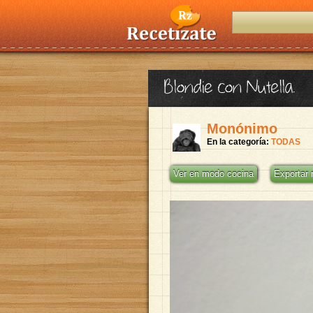
Blondie con Nutella.
Monónimo
En la categoría:
TODAS
Ver en modo cocina
Exportar