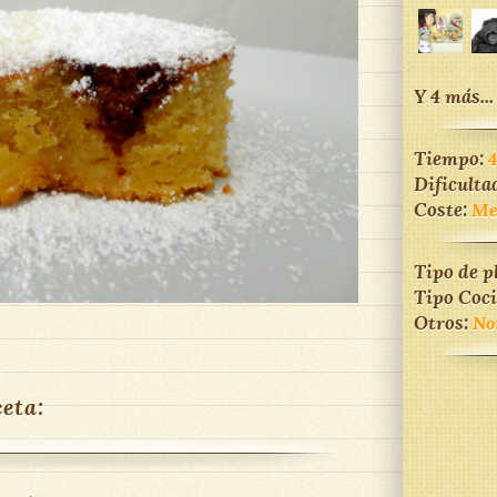
Y 4 más...
Tiempo:
Dificulta
Coste:
Me
Tipo de p
Tipo Coc
Otros:
No
ceta: