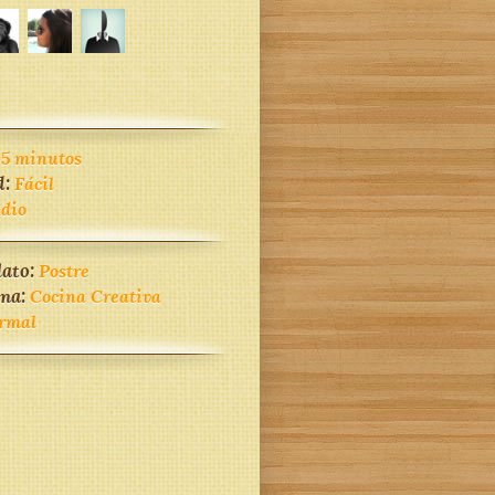
45 minutos
d:
Fácil
dio
lato:
Postre
ina:
Cocina Creativa
rmal