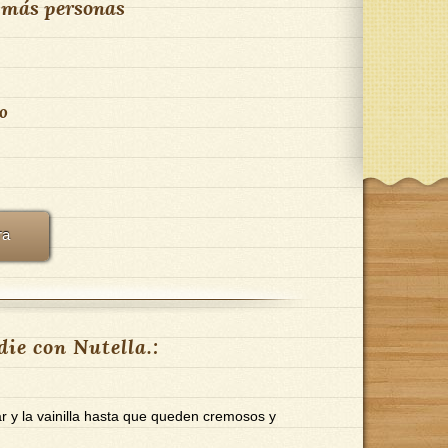
 más personas
co
ra
ie con Nutella.:
r y la vainilla hasta que queden cremosos y