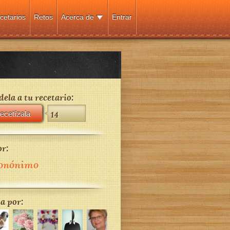
cetarios
Retos
Acerca de
Entrar
ela a tu recetario:
ecetízala
14
r:
onónimo
a por: