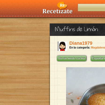
Muffins de Limón
Diana1979
En la categoría:
Magdalen
Ver en modo cocina
Exportar