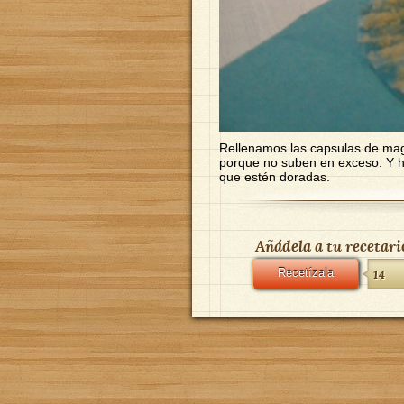
Rellenamos las capsulas de mag
porque no suben en exceso. Y 
que estén doradas.
Añádela a tu recetari
Recetízala
14