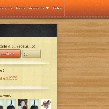
cetarios
Retos
Acerca de
Entrar
ela a tu recetario:
ecetízala
14
r:
ana1979
a por: