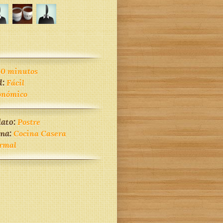
60 minutos
d:
Fácil
onómico
lato:
Postre
ina:
Cocina Casera
rmal