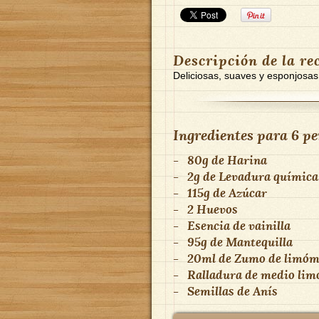
Descripción de la re
Deliciosas, suaves y esponjosa
Ingredientes para
6 pe
-
80g
de
Harina
-
2g
de
Levadura química
-
115g
de
Azúcar
-
2
Huevos
-
Esencia de vainilla
-
95g
de
Mantequilla
-
20ml
de
Zumo de limó
-
Ralladura de medio lim
-
Semillas de Anís