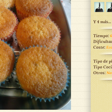
Y 4 más...
Tiempo:
Dificulta
Coste:
Ec
Tipo de p
Tipo Coc
Otros:
No