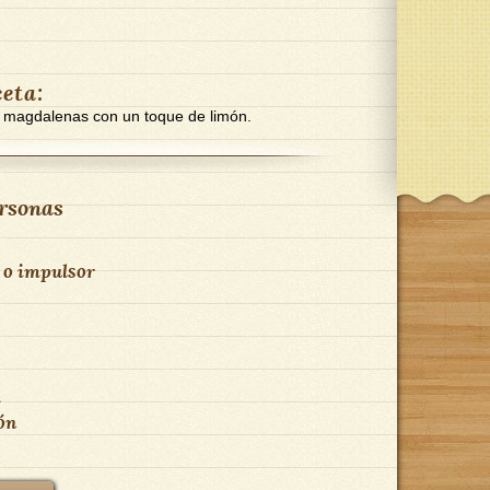
ceta:
s magdalenas con un toque de limón.
rsonas
 o impulsor
m
ón