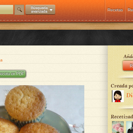
Recetas
Re
Añád
as
R
 receta en PDF
Creada po
Di
Recetizad