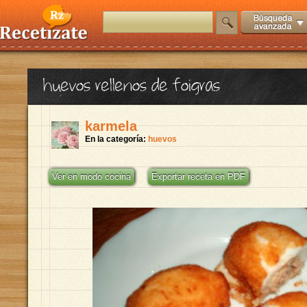
huevos rellenos de foigras
karmela
En la categoría:
huevos
Ver en modo cocina
Exportar receta en PDF