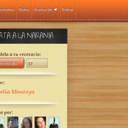
cetarios
Retos
Acerca de
Entrar
TA A LA NARANJA
ela a tu recetario:
ecetízala
12
r:
elia Montoya
a por: