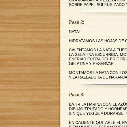
SOBRE PAPEL SULFURIZADO 
Paso 2:
NATA:
HIDRATAMOS LAS HOJAS DE G
CALENTAMOS LA NATA A FUE
LA GELATINA ESCURRIDA, MO
ENFRIAR FUERA DEL FRIGORÍ
GELATINA Y RESERVAR.
MONTAMOS LA NATA CON LOS
Y LA RALLADURA DE NARANJA
Paso 3:
BATIR LA HARINA CON EL AZ
DIBUJO TRUFADO Y HORNEAR
SIN QUE YEGUE A DORARSE, 
EN CALIENTE QUITARLE EL P
BIEN HÚMEDO, PARA MANEJA