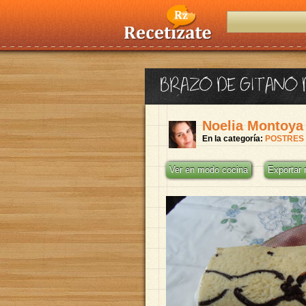
BRAZO DE GITANO 
Noelia Montoya
En la categoría:
POSTRES
Ver en modo cocina
Exportar