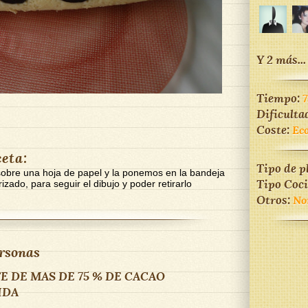
Y 2 más...
Tiempo:
7
Dificulta
Coste:
Ec
ceta:
Tipo de p
sobre una hoja de papel y la ponemos en la bandeja
Tipo Coc
izado, para seguir el dibujo y poder retirarlo
Otros:
No
rsonas
 DE MAS DE 75 % DE CACAO
IDA