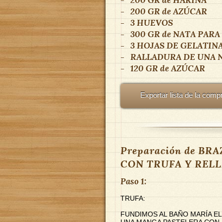
-
200 GR
de
AZÚCAR
-
3
HUEVOS
-
300 GR
de
NATA PARA
-
3
HOJAS DE GELATIN
-
RALLADURA DE UNA 
-
120 GR
de
AZÚCAR
Exportar lista de la comp
Preparación de B
CON TRUFA Y RELL
Paso 1:
TRUFA:
FUNDIMOS AL BAÑO MARÍA E
UNA MANGA PASTELERA CON 