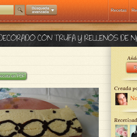
Recetas
Re
DECORADO CON TRUFA Y RELLENOS DE NA
Añád
R
 receta en PDF
Creada po
No
Recetizad