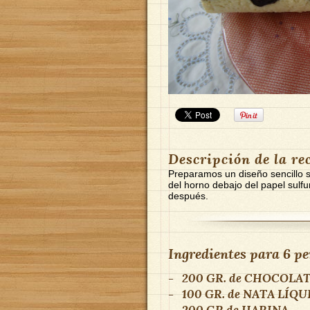
Descripción de la re
Preparamos un diseño sencillo 
del horno debajo del papel sulfur
después.
Ingredientes para
6 pe
-
200 GR.
de
CHOCOLATE
-
100 GR.
de
NATA LÍQU
-
200 GR
de
HARINA