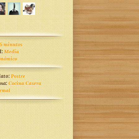
5 minutos
d:
Media
onómico
lato:
Postre
ina:
Cocina Casera
rmal