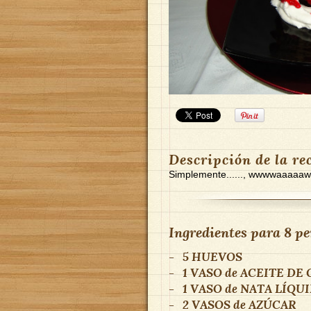
Descripción de la re
Simplemente......, wwwwaaa
Ingredientes para
8 pe
-
5
HUEVOS
-
1 VASO
de
ACEITE DE 
-
1 VASO
de
NATA LÍQU
-
2 VASOS
de
AZÚCAR