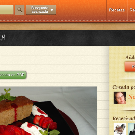
Recetas
Re
LA
Añád
R
 receta en PDF
Creada po
No
Recetizad