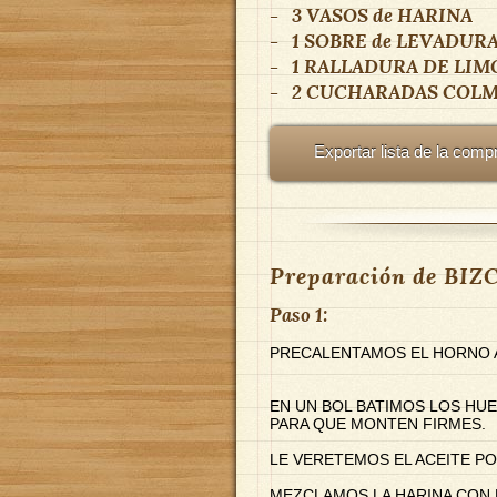
-
3 VASOS
de
HARINA
-
1 SOBRE
de
LEVADUR
-
1
RALLADURA DE LIM
-
2 CUCHARADAS COL
Exportar lista de la comp
Preparación de BI
Paso 1:
PRECALENTAMOS EL HORNO A
EN UN BOL BATIMOS LOS HU
PARA QUE MONTEN FIRMES.
LE VERETEMOS EL ACEITE PO
MEZCLAMOS LA HARINA CON L