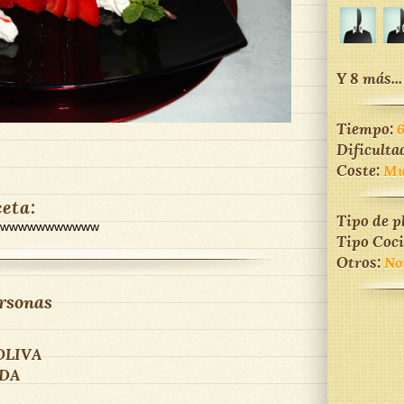
Y 8 más...
Tiempo:
Dificulta
Coste:
Mu
ceta:
Tipo de p
aawwwwwwwwwwww
Tipo Coc
Otros:
No
rsonas
OLIVA
IDA