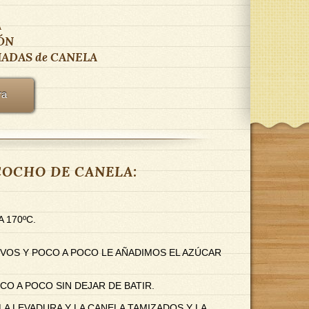
A
ÓN
MADAS
de
CANELA
ra
ZCOCHO DE CANELA:
 170ºC.
EVOS Y POCO A POCO LE AÑADIMOS EL AZÚCAR
CO A POCO SIN DEJAR DE BATIR.
A LEVADURA Y LA CANELA TAMIZADOS Y LA