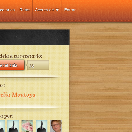
cetarios
Retos
Acerca de
Entrar
ela a tu recetario:
ecetízala
18
r:
elia Montoya
a por: