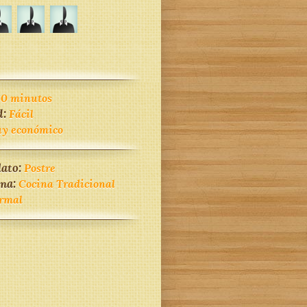
60 minutos
d:
Fácil
y económico
lato:
Postre
ina:
Cocina Tradicional
rmal