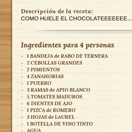
Descripción de la receta:
COMO HUELE EL CHOCOLATEEEEEEE....
Ingredientes para
4 personas
-
1 BANDEJA
de
RABO DE TERNERA
-
2
CEBOLLAS GRANDES
-
2
PIMIENTOS
-
4
ZANAHORIAS
-
1
PUERRO
-
3 RAMAS
de
APIO BLANCO
-
5
TOMATES MADUROS
-
6
DIENTES DE AJO
-
1 PIZCA
de
ROMERO
-
3 HOJAS
de
LAUREL
-
1
BOTELLA DE VINO TINTO
-
AGUA