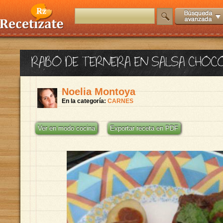
RABO DE TERNERA EN SALSA CHOC
Noelia Montoya
En la categoría:
CARNES
Ver en modo cocina
Exportar receta en PDF