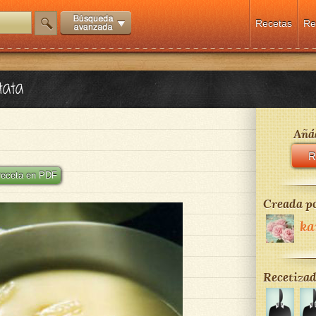
Recetas
Re
tata
Añád
R
 receta en PDF
Creada po
ka
Recetizad