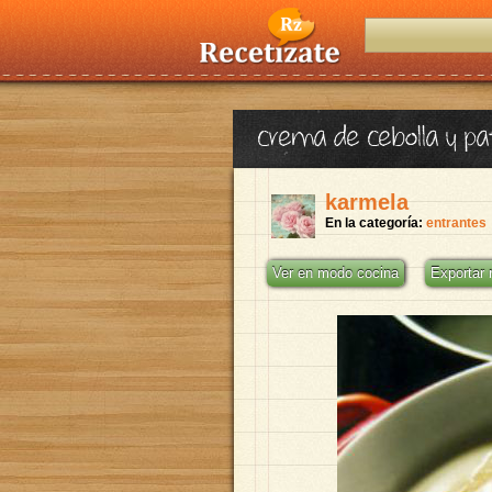
crema de cebolla y pa
karmela
En la categoría:
entrantes
Ver en modo cocina
Exportar