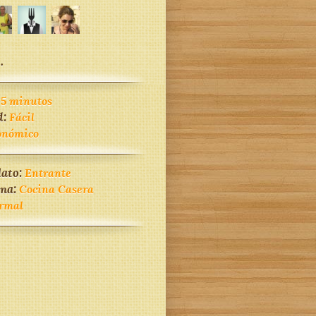
.
45 minutos
d:
Fácil
onómico
lato:
Entrante
ina:
Cocina Casera
rmal