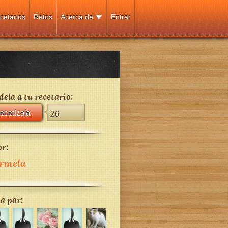
cetarios
Retos
Acerca de
Entrar
ela a tu recetario:
ecetízala
26
r:
rmela
a por: