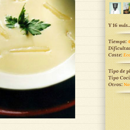
Y 16 más..
Tiempo:
Dificulta
Coste:
Ec
Tipo de p
Tipo Coc
Otros:
No