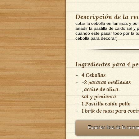
Descripción de la re
cotar la cebolla en laminas y po
añadir la pastilla de caldo sal 
cuando este pasar todo por la ba
cebolla para decorar)
Ingredientes para
4 pe
-
4 Cebollas
-
-2 patatas medianas
-
, aceite de oliva .
-
sal y pimienta
-
1 Pastilla caldo pollo
-
1 brik de nata para coci
Exportar lista de la comp