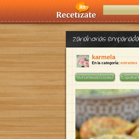
zanahorias empanada
karmela
En la categoría:
entrantes
Ver en modo cocina
Exportar