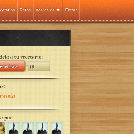
cetarios
Retos
Acerca de
Entrar
ela a tu recetario:
ecetízala
16
r:
rmela
a por: