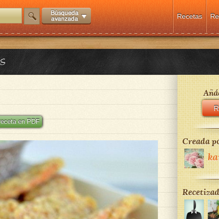
Recetas
Re
s
Añád
R
 receta en PDF
Creada po
ka
Recetizad