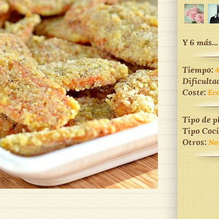
Y 6 más...
Tiempo:
Dificulta
Coste:
Ec
Tipo de p
Tipo Coc
Otros:
No