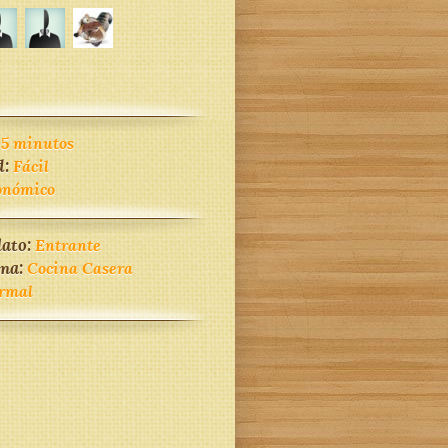
45 minutos
d:
Fácil
onómico
lato:
Entrante
ina:
Cocina Casera
rmal