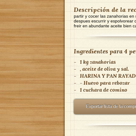
Descripción de la re
partir y cocer las zanahorias en
despues escurrir y espolvorear 
freir en abundante aceite bien c
Ingredientes para
4 pe
-
1 kg zanahorias
-
, aceite de oliva y sal.
-
HARINA Y PAN RAYA
-
- Huevo para rebozar
-
1 cuchara de comino
Exportar lista de la comp