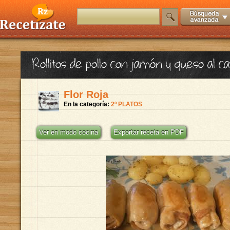
Rollitos de pollo con jamón y queso al c
Flor Roja
En la categoría:
2º PLATOS
Ver en modo cocina
Exportar receta en PDF